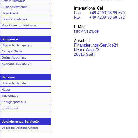
Private Immobilie
Auslandsimmobilie
International Call
Fon
+49 4209 98 69 570
Ratenkredit
Fax
+49 4209 98 69 572
Beamtendarlehen
Maschinen und Anlagen
E-Mail
info@vs24.de
Bausparen
Anschrift
Finanzierungs-Service24
Übersicht Bausparen
Neuer Weg 73
Bauspar-Tarife
28816 Stuhr
Online-Abschluss
Ratgeber Bausparen
Hausbau
Übersicht Hausbau
Häuser
Musterhaus
Energiesparhaus
Passivhaus
Versicherungs-Service24
Übersicht Versicherungen