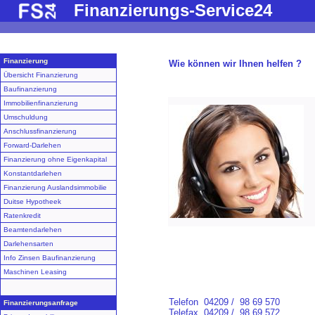
Finanzierungs-Service24
Finanzierung
Wie können wir Ihnen helfen ?
Übersicht Finanzierung
Baufinanzierung
Immobilienfinanzierung
Umschuldung
Anschlussfinanzierung
Forward-Darlehen
Finanzierung ohne Eigenkapital
Konstantdarlehen
Finanzierung Auslandsimmobilie
Duitse Hypotheek
Ratenkredit
Beamtendarlehen
Darlehensarten
Info Zinsen Baufinanzierung
Maschinen Leasing
Telefon
04209 / 98 69 570
Finanzierungsanfrage
Telefax
04209 / 98 69 572